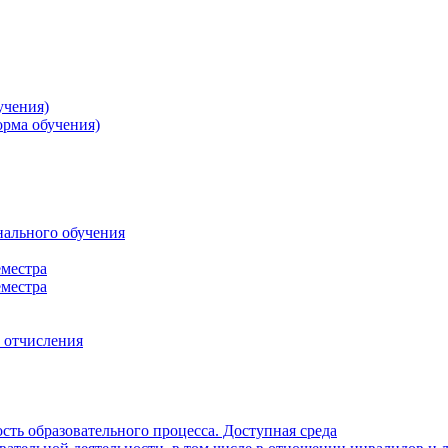
учения)
орма обучения)
нального обучения
еместра
еместра
, отчисления
ть образовательного процесса. Доступная среда