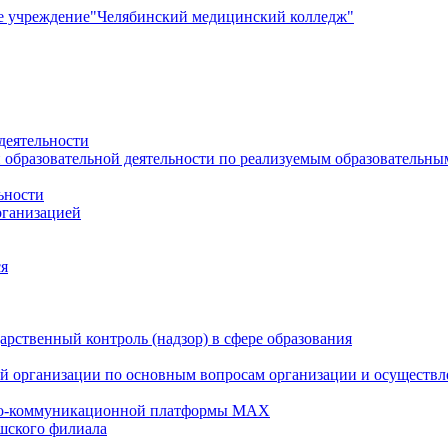
е учреждение
"Челябинский медицинский колледж"
деятельности
 образовательной деятельности по реализуемым образовательн
ьности
рганизацией
ся
рственный контроль (надзор) в сфере образования
й организации по основным вопросам организации и осуществле
но-коммуникационной платформы MAX
шского филиала