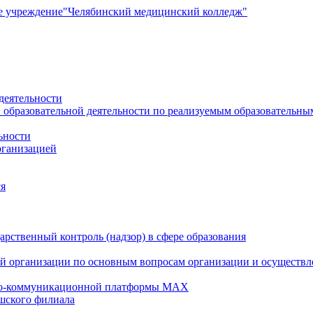
е учреждение
"Челябинский медицинский колледж"
деятельности
 образовательной деятельности по реализуемым образовательн
ьности
рганизацией
ся
рственный контроль (надзор) в сфере образования
й организации по основным вопросам организации и осуществле
но-коммуникационной платформы MAX
шского филиала