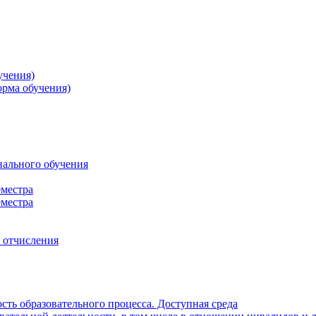
учения)
орма обучения)
нального обучения
еместра
еместра
, отчисления
ть образовательного процесса. Доступная среда