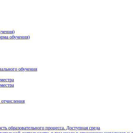
учения)
орма обучения)
нального обучения
еместра
еместра
, отчисления
ть образовательного процесса. Доступная среда