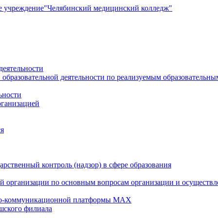
е учреждение
"Челябинский медицинский колледж"
деятельности
 образовательной деятельности по реализуемым образовательн
ьности
рганизацией
ся
рственный контроль (надзор) в сфере образования
й организации по основным вопросам организации и осуществле
но-коммуникационной платформы MAX
шского филиала