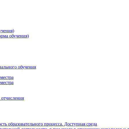
учения)
орма обучения)
нального обучения
еместра
еместра
, отчисления
ть образовательного процесса. Доступная среда