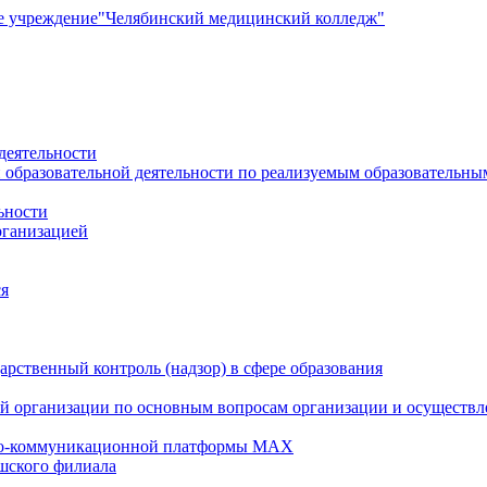
е учреждение
"Челябинский медицинский колледж"
деятельности
 образовательной деятельности по реализуемым образовательн
ьности
рганизацией
ся
рственный контроль (надзор) в сфере образования
й организации по основным вопросам организации и осуществле
но-коммуникационной платформы MAX
шского филиала