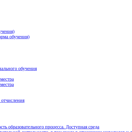
учения)
орма обучения)
нального обучения
еместра
еместра
, отчисления
ть образовательного процесса. Доступная среда