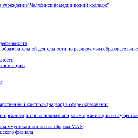
е учреждение
"Челябинский медицинский колледж"
деятельности
 образовательной деятельности по реализуемым образовательн
ьности
рганизацией
ся
рственный контроль (надзор) в сфере образования
й организации по основным вопросам организации и осуществле
но-коммуникационной платформы MAX
шского филиала