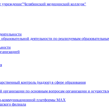
е учреждение
"Челябинский медицинский колледж"
деятельности
 образовательной деятельности по реализуемым образовательн
ьности
рганизацией
ся
рственный контроль (надзор) в сфере образования
й организации по основным вопросам организации и осуществле
но-коммуникационной платформы MAX
шского филиала