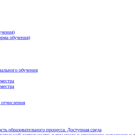
учения)
орма обучения)
нального обучения
еместра
еместра
, отчисления
ть образовательного процесса. Доступная среда