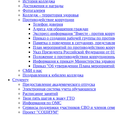
История колледжа
Достижения и награды
Фотогалерея
Колледж – территория здоровья
Противодействие коррупции
Телефон доверия
Адреса для обращения граждан
Экспресс-информация "Вместе - против корр
Приказ о создании рабочей группы по проти
Памятка о поведении в ситуациях, представ
План мероприятий по противодействию корр
Указ Президента Российской Федерации от 01
Положение о противодействии коррупционн
Информация к приказу Министерства здравоо
Приказ "Об утверждении Плана мероприятий
СМИ о нас
Поздравления к юбилею колледжа
Студенту
Предоставление академического отпуска
Электронная система учета обучающихся
Расписание занятий
Твои пять шагов к знаку ГТО
Информация по ОМС
Сервисы поддержки участников СВО и членов сем
Проект "СОЦИУМ"