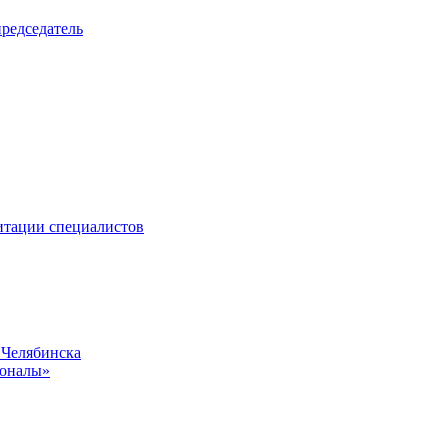
редседатель
итации специалистов
 Челябинска
ионалы»