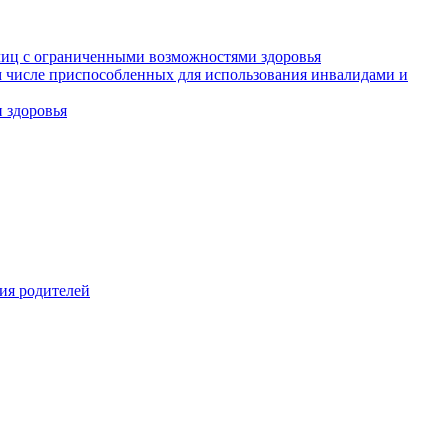
 лиц с ограниченными возможностями здоровья
м числе приспособленных для использования инвалидами и
 здоровья
ния родителей