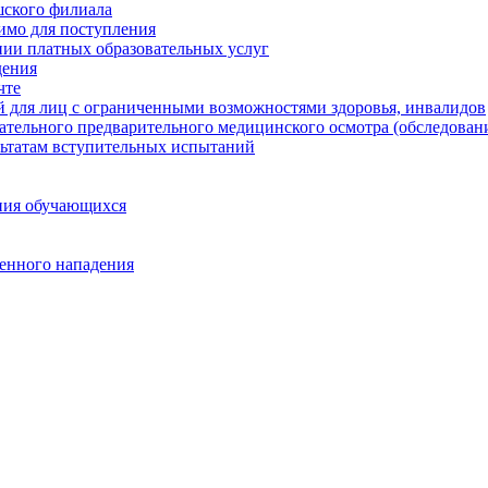
шского филиала
димо для поступления
нии платных образовательных услуг
дения
чте
 для лиц с ограниченными возможностями здоровья, инвалидов
тельного предварительного медицинского осмотра (обследован
льтатам вступительных испытаний
ния обучающихся
енного нападения