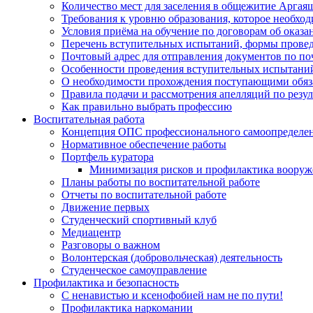
Количество мест для заселения в общежитие Аргая
Требования к уровню образования, которое необхо
Условия приёма на обучение по договорам об оказа
Перечень вступительных испытаний, формы прове
Почтовый адрес для отправления документов по по
Особенности проведения вступительных испытаний
О необходимости прохождения поступающими обяза
Правила подачи и рассмотрения апелляций по резу
Как правильно выбрать профессию
Воспитательная работа
Концепция ОПС профессионального самоопределе
Нормативное обеспечение работы
Портфель куратора
Минимизация рисков и профилактика вооруж
Планы работы по воспитательной работе
Отчеты по воспитательной работе
Движение первых
Студенческий спортивный клуб
Медиацентр
Разговоры о важном
Волонтерская (добровольческая) деятельность
Студенческое самоуправление
Профилактика и безопасность
С ненавистью и ксенофобией нам не по пути!
Профилактика наркомании