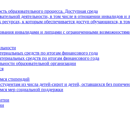
ть образовательного процесса. Доступная среда
вательной деятельности, в том числе в отношении инвалидов и
ресурсах, к которым обеспечивается доступ обучающихся, в то
зования инвалидами и липцами с ограниченными возможностями
ельности
ериальных средств по итогам финансового года
териальных средств по итогам финансового года
льности образовательной организации
ся
имся стипендий
студентам из числа детей-сирот и детей, оставшихся без попече
мся мер социальной поддержки
итии
ии