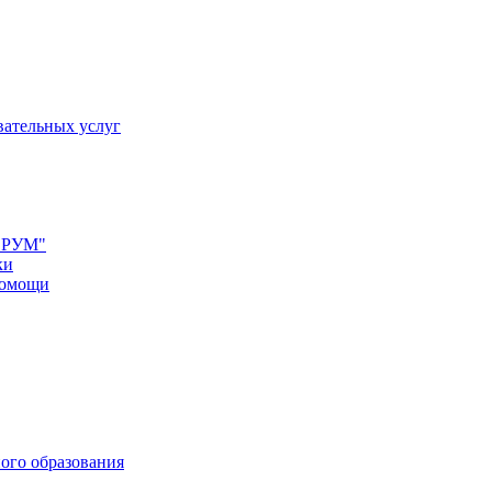
вательных услуг
ФЕРУМ"
ки
помощи
ого образования