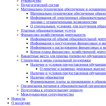
Руководство
Педагогический состав
Материально-техническое обеспечение и оснащеннос
Материально-техническое обеспечение образо
Информация об электронных образовательных 
лицами с ограниченными возможностям
О специальных условиях для получения обра
Платные образовательные услуги
Финансово-хозяйственная деятельность
Информация об объеме образовательной деят
Информация о поступлении финансовых и мат
Информация о расходовании финансовых и ма
Копия плана финансово- хозяйственной деяте
Вакантные места для приема (перевода) обучающих
Стипендии и меры социальной поддержки
Наличие и условия предоставления обучающ
О перечне и размерах денежных выплат 
Наличие и условия предоставления обучающи
Наличие общежития
Формирование платы за проживание в общеж
Организация питания в образовательной организац
Подготовка к отопительному периоду
Международное сотрудничество
Новости
О колледже