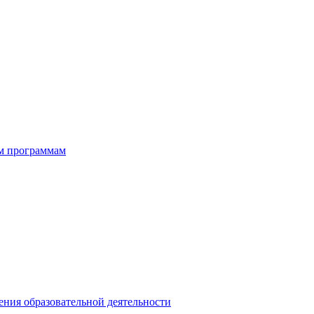
ым программам
ния образовательной деятельности