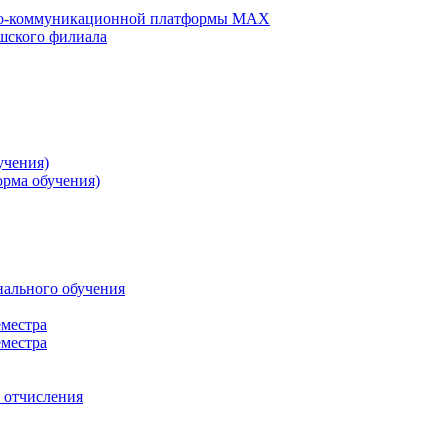
но-коммуникационной платформы MAX
шского филиала
учения)
орма обучения)
нального обучения
еместра
еместра
, отчисления