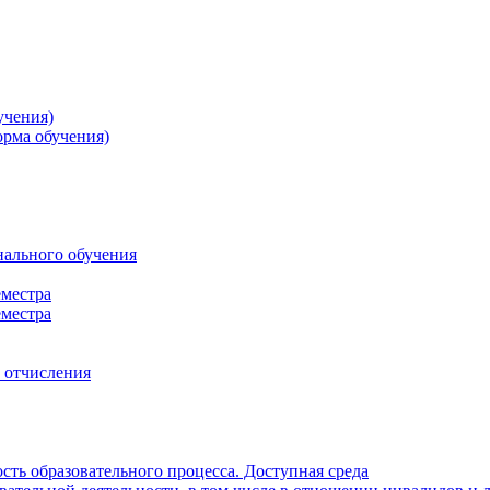
учения)
орма обучения)
нального обучения
еместра
еместра
, отчисления
ть образовательного процесса. Доступная среда