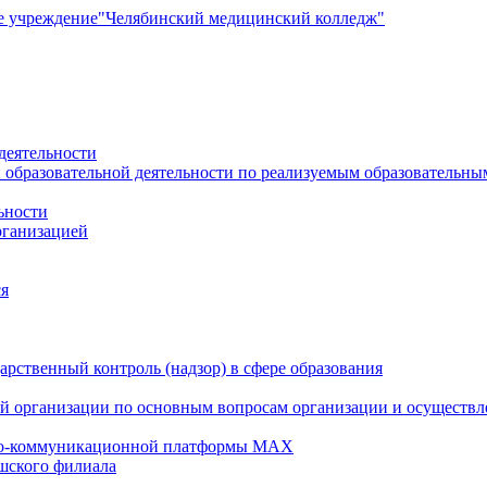
е учреждение
"Челябинский медицинский колледж"
деятельности
 образовательной деятельности по реализуемым образовательн
ьности
рганизацией
ся
рственный контроль (надзор) в сфере образования
й организации по основным вопросам организации и осуществле
но-коммуникационной платформы MAX
шского филиала