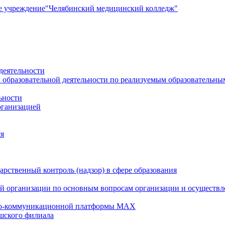
е учреждение
"Челябинский медицинский колледж"
деятельности
 образовательной деятельности по реализуемым образовательн
ьности
рганизацией
ся
рственный контроль (надзор) в сфере образования
й организации по основным вопросам организации и осуществле
но-коммуникационной платформы MAX
шского филиала