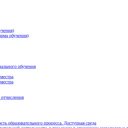
учения)
орма обучения)
нального обучения
еместра
еместра
, отчисления
ть образовательного процесса. Доступная среда