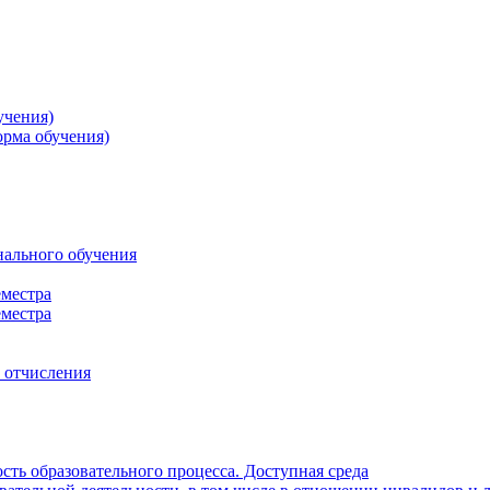
учения)
орма обучения)
нального обучения
еместра
еместра
, отчисления
ть образовательного процесса. Доступная среда