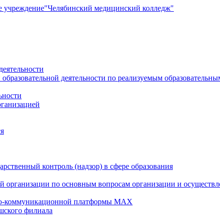
е учреждение
"Челябинский медицинский колледж"
деятельности
 образовательной деятельности по реализуемым образовательн
ьности
рганизацией
ся
рственный контроль (надзор) в сфере образования
й организации по основным вопросам организации и осуществле
но-коммуникационной платформы MAX
шского филиала