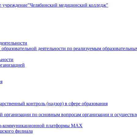
е учреждение
"Челябинский медицинский колледж"
деятельности
 образовательной деятельности по реализуемым образовательн
ьности
рганизацией
ся
рственный контроль (надзор) в сфере образования
й организации по основным вопросам организации и осуществле
но-коммуникационной платформы MAX
шского филиала