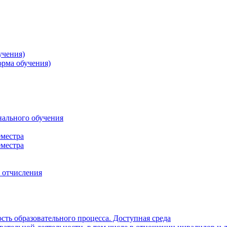
учения)
орма обучения)
нального обучения
еместра
еместра
, отчисления
ть образовательного процесса. Доступная среда