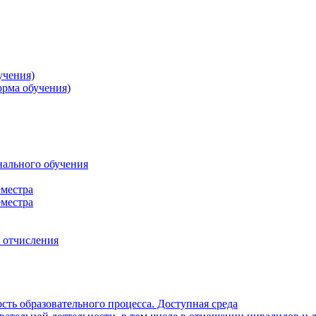
учения)
орма обучения)
нального обучения
еместра
еместра
, отчисления
ть образовательного процесса. Доступная среда