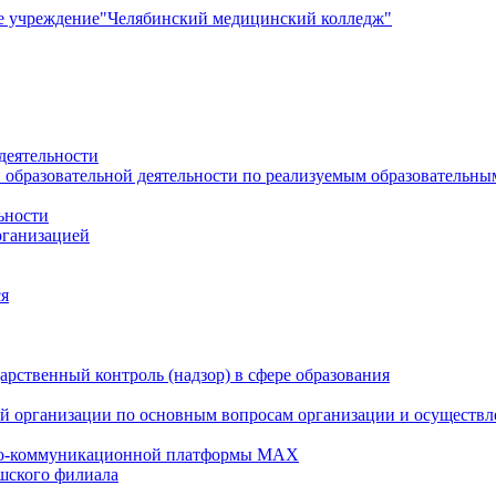
е учреждение
"Челябинский медицинский колледж"
деятельности
 образовательной деятельности по реализуемым образовательн
ьности
рганизацией
ся
рственный контроль (надзор) в сфере образования
й организации по основным вопросам организации и осуществле
но-коммуникационной платформы MAX
шского филиала