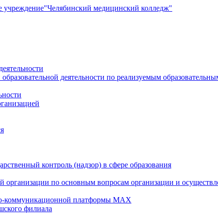
е учреждение
"Челябинский медицинский колледж"
деятельности
 образовательной деятельности по реализуемым образовательн
ьности
рганизацией
ся
рственный контроль (надзор) в сфере образования
й организации по основным вопросам организации и осуществле
но-коммуникационной платформы MAX
шского филиала