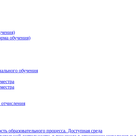
учения)
орма обучения)
нального обучения
еместра
еместра
, отчисления
ть образовательного процесса. Доступная среда