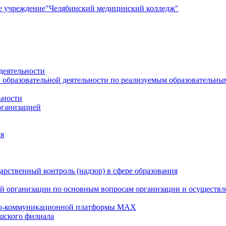
е учреждение
"Челябинский медицинский колледж"
деятельности
 образовательной деятельности по реализуемым образовательн
ьности
рганизацией
ся
рственный контроль (надзор) в сфере образования
й организации по основным вопросам организации и осуществле
но-коммуникационной платформы MAX
шского филиала