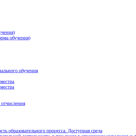
учения)
орма обучения)
нального обучения
еместра
еместра
, отчисления
ть образовательного процесса. Доступная среда